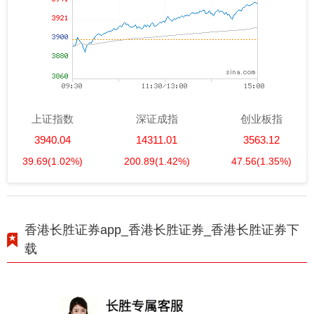
上证指数
深证成指
创业板指
3940.04
14311.01
3563.12
39.69
(1.02%)
200.89
(1.42%)
47.56
(1.35%)
香港长胜证券app_香港长胜证券_香港长胜证券下
载