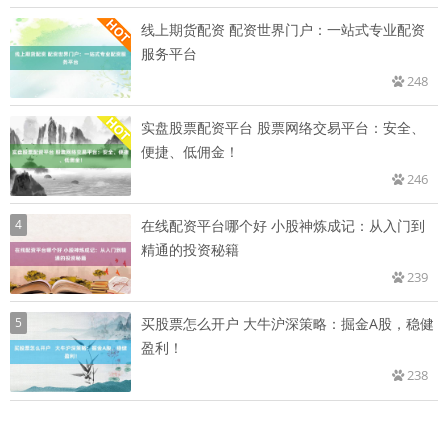
线上期货配资 配资世界门户：一站式专业配资
服务平台
248
实盘股票配资平台 股票网络交易平台：安全、
便捷、低佣金！
246
4
在线配资平台哪个好 小股神炼成记：从入门到
精通的投资秘籍
239
5
买股票怎么开户 大牛沪深策略：掘金A股，稳健
盈利！
238