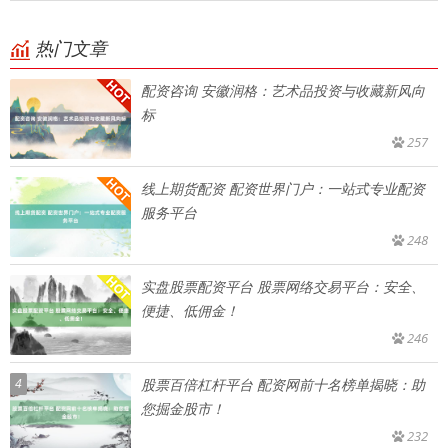
热门文章
配资咨询 安徽润格：艺术品投资与收藏新风向
标
257
线上期货配资 配资世界门户：一站式专业配资
服务平台
248
实盘股票配资平台 股票网络交易平台：安全、
便捷、低佣金！
246
4
股票百倍杠杆平台 配资网前十名榜单揭晓：助
您掘金股市！
232