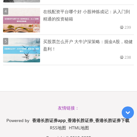
4
在线配资平台哪个好 小股神炼成记：从入门到
精通的投资秘籍
239
5
买股票怎么开户 大牛沪深策略：掘金A股，稳健
盈利！
238
友情链接：
香港长胜证券app_香港长胜证券_香港长胜证券下载
Powered by
RSS地图
HTML地图