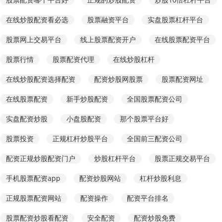
在线炒股配资看必选
股票融资平台
实盘股票杠杆平台
股票网上交易平台
线上股票配资开户
在线股票配资平台
股票行情
股票配资代理
在线炒股杠杆
在线炒股配资选择配资
配资炒股网股票
股票配资网址
在线股票配资
新手炒股配资
全国股票配资公司
实盘配资炒股
小盘股配资
那个股票平台好
股票投资
正规杠杆炒股平台
全国前三配资公司
配资正规炒股配资门户
炒股杠杆平台
股票正规交易平台
手机股票配资app
配资炒股网站
杠杆炒股利息
正规股票配资网站
配资操作
配资平台排名
股票配资炒股看配资
安全配资
配资炒股免费