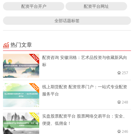
配资平台开户
配资平台网址
全部话题标签
热门文章
配资咨询 安徽润格：艺术品投资与收藏新风向
标
257
线上期货配资 配资世界门户：一站式专业配资
服务平台
248
实盘股票配资平台 股票网络交易平台：安全、
便捷、低佣金！
246