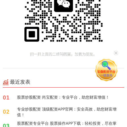
最近发表
01
股票炒股配资 尚宝配资：专业平台，助您财富增值！
专业炒股配资 顶级配资APP官网：安全高效，助您财富增
02
值！
股票配资专业平台 股票操作APP下载：轻松投资，尽在掌
03