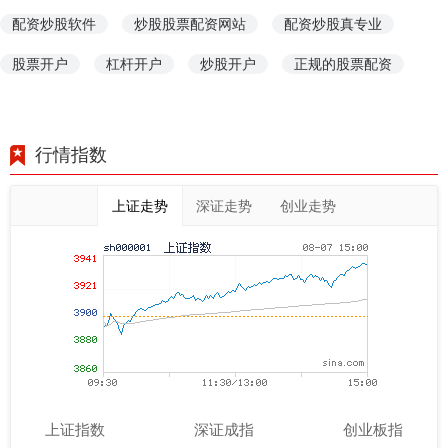
配资炒股软件
炒股股票配资网站
配资炒股真专业
股票开户
杠杆开户
炒股开户
正规的股票配资
行情指数
上证走势
深证走势
创业走势
上证指数
深证成指
创业板指