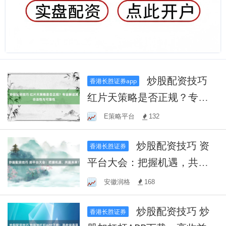
炒股配资技巧
香港长胜证券app
红片天策略是否正规？专业
解读其合法性与可靠性
E策略平台
132
炒股配资技巧 资
香港长胜证券
平台大会：把握机遇，共赢
未来！
安徽润格
168
炒股配资技巧 炒
香港长胜证券