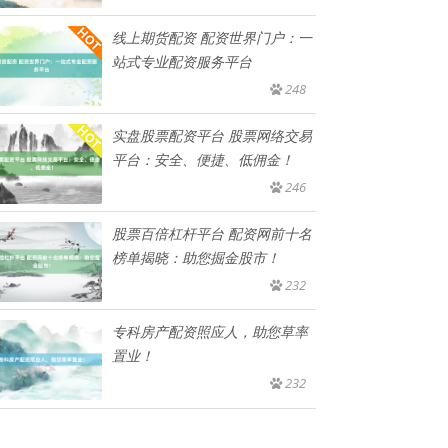
线上期货配资 配资世界门户：一
站式专业配资服务平台
248
实盘股票配资平台 股票网络交易
平台：安全、便捷、低佣金！
246
股票百倍杠杆平台 配资网前十名
榜单揭晓：助您掘金股市！
232
专科房产配资照应人，助您草率
置业！
232