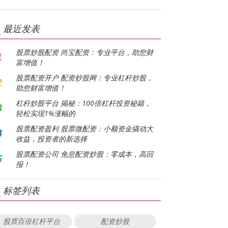
最近发表
股票炒股配资 尚宝配资：专业平台，助您财
1
富增值！
股票配资开户 配资炒股网：专业杠杆炒股，
2
助您财富增值！
杠杆炒股平台 揭秘：100倍杠杆投资秘籍，
3
轻松实现1%涨幅的
股票配资盈利 股票微配资：小额资金撬动大
4
收益，投资者的新选择
股票配资公司 免息配资炒股：零成本，高回
5
报！
标签列表
股票百倍杠杆平台
配资炒股