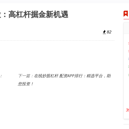
股：高杠杆掘金新机遇
82
：
在线炒股杠杆 配资APP排行：精选平台，助
下一篇：
您投资！
3