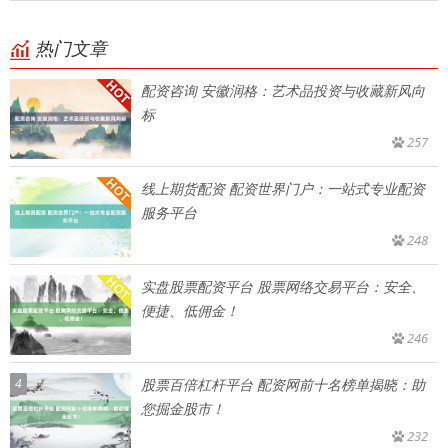
热门文章
配资咨询 安徽润格：艺术品投资与收藏新风向
标
257
线上期货配资 配资世界门户：一站式专业配资
服务平台
248
实盘股票配资平台 股票网络交易平台：安全、
便捷、低佣金！
246
4
股票百倍杠杆平台 配资网前十名榜单揭晓：助
您掘金股市！
232