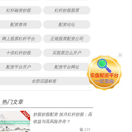
杠杆融资炒股
杠杆炒股股票
配资查询
配资论坛
网上股票杠杆平台
正规股票配资公司
十倍杠杆炒股
买股票怎么开户
配资平台开户
配资平台网址
全部话题标签
热门文章
炒股炒股配资 按月杠杆炒股：高
收益与高风险并存？
235