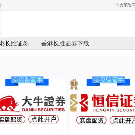
载
十大配资
港长胜证券
香港长胜证券下载