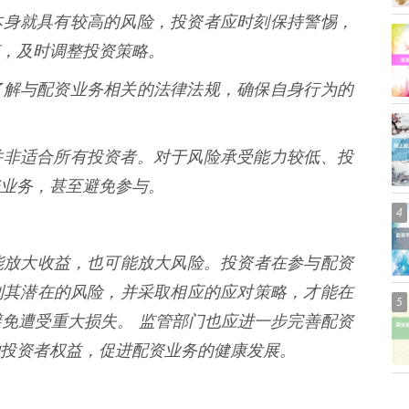
资业务本身就具有较高的风险，投资者应时刻保持警惕，
，及时调整投资策略。
资者应了解与配资业务相关的法律法规，确保自身行为的
资业务并非适合所有投资者。对于风险承受能力较低、投
业务，甚至避免参与。
4
能放大收益，也可能放大风险。投资者在参与配资
到其潜在的风险，并采取相应的应对策略，才能在
5
免遭受重大损失。 监管部门也应进一步完善配资
投资者权益，促进配资业务的健康发展。