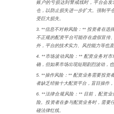
账户的亏损达到警戒线时，平台会发
仓，以防止损失进一步扩大。强制平
受巨大损失。
3. **信息不对称风险：** 投资
不正规的配资平台可能存在虚假宣传
外，平台的技术实力、风控能力等也直
4. **市场波动风险：** 配资业
确，但如果市场出现短期剧烈波动，也
5. **操作风险：** 配资业务需
者缺乏经验十大配资平台，盲目操作，
6. **法律合规风险：** 目前，
险。投资者在参与配资业务时，需要
碰法律红线。