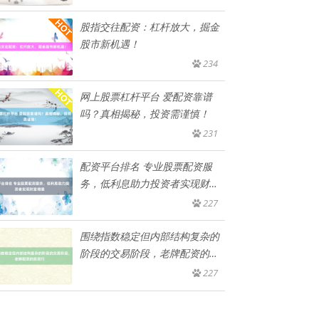
股指交往配资：杠杆放大，掘金
股市新机遇！
234
网上股票杠杆平台 爱配资靠谱
吗？真相揭秘，投资需谨慎！
231
配资平台排名 专业股票配资服
务，低利息助力投资者实现财富
增值
227
围绕指数稳定但内部结构复杂的
阶段的交易阶段，老牌配资的投
资行
227