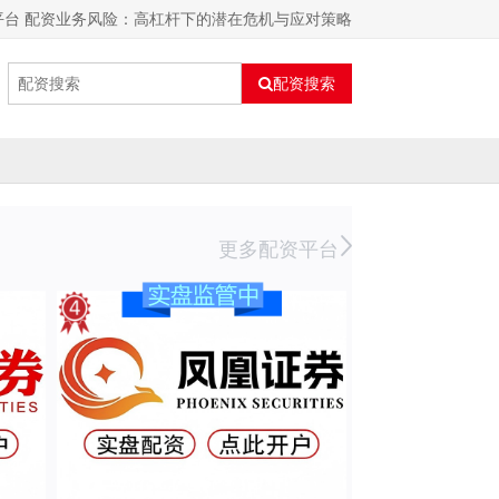
平台 配资业务风险：高杠杆下的潜在危机与应对策略
配资搜索
更多配资平台