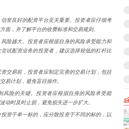
择正规、信誉良好的配资平台至关重要。投资者应仔细考
方面，并了解平台的收费标准和交易规则。
例越高，风险越大。投资者应根据自身的风险承受能力和
次尝试配资业务的投资者，建议选择较低的杠杆比
在进行配资交易前，投资者应制定完善的交易计划，包括
交易计划，避免盲目操作。
损是控制风险的关键。投资者应根据自身的风险承受能
波动时及时止损，避免损失进一步扩大。
资金集中投资于单一标的，应分散投资于不同的标的，以