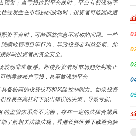
出预警；当亏损达到平仓线时，平台有权强制平
仓往往发生在市场剧烈波动时，投资者可能因此遭
0
者在选择配资平台时，可能面临信息不对称的问题。一些
、隐瞒收费项目等行为，导致投资者利益受损。此
0
接影响投资者的资金安全。
0
务对市场波动非常敏感。即使投资者对市场趋势判断正
可能导致账户亏损，甚至被强制平仓。
0
要投资者具备较高的投资技巧和风险控制能力。如果投资
0
很容易在高杠杆下做出错误的决策，导致亏损。
配资业务的监管体系尚不完善，存在一定的法律合规风
香港长胜证券下载
仔细了解相关法律法规，
避免触