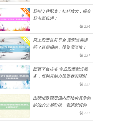
股指交往配资：杠杆放大，掘金
股市新机遇！
234
网上股票杠杆平台 爱配资靠谱
吗？真相揭秘，投资需谨慎！
231
配资平台排名 专业股票配资服
务，低利息助力投资者实现财富
增值
227
围绕指数稳定但内部结构复杂的
阶段的交易阶段，老牌配资的投
资行
227