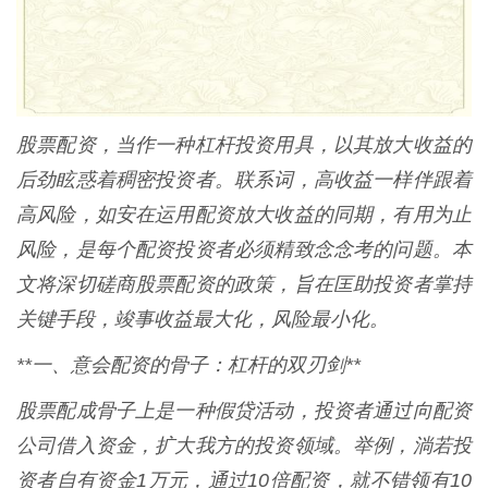
股票配资，当作一种杠杆投资用具，以其放大收益的
后劲眩惑着稠密投资者。联系词，高收益一样伴跟着
高风险，如安在运用配资放大收益的同期，有用为止
风险，是每个配资投资者必须精致念念考的问题。本
文将深切磋商股票配资的政策，旨在匡助投资者掌持
关键手段，竣事收益最大化，风险最小化。
**一、意会配资的骨子：杠杆的双刃剑**
股票配成骨子上是一种假贷活动，投资者通过向配资
公司借入资金，扩大我方的投资领域。举例，淌若投
资者自有资金1万元，通过10倍配资，就不错领有10