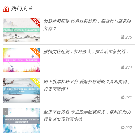
热门文章
炒股炒股配资 按月杠杆炒股：高收益与高风险
并存？
235
股指交往配资：杠杆放大，掘金股市新机遇！
234
网上股票杠杆平台 爱配资靠谱吗？真相揭秘，
投资需谨慎！
231
4
配资平台排名 专业股票配资服务，低利息助力
投资者实现财富增值
227